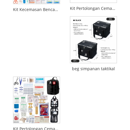
Kit Pertolongan Cemas Taktikal 55 Keping untuk Kegunaan Luar & Kecemasan
Kit Kecemasan Bencana Kebakaran Beg galas Ketahanan Gempa Bumi 72 Jam
beg simpanan taktikal
Kit Pertolongan Cemas Kemandirian MOLLE Taktikal untuk Kecemasan & Kegunaan Luar