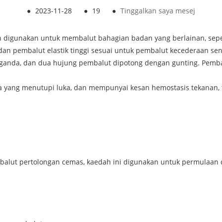
●
2023-11-28
●
19
●
Tinggalkan saya mesej
 digunakan untuk membalut bahagian badan yang berlainan, seper
an pembalut elastik tinggi sesuai untuk pembalut kecederaan send
rganda, dan dua hujung pembalut dipotong dengan gunting. Pemb
 yang menutupi luka, dan mempunyai kesan hemostasis tekanan, t
balut pertolongan cemas
, kaedah ini digunakan untuk permulaan 