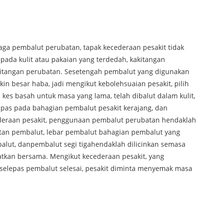
jaga pembalut perubatan, tapak kecederaan pesakit tidak
pada kulit atau pakaian yang terdedah, kakitangan
itangan perubatan. Sesetengah pembalut yang digunakan
in besar haba, jadi mengikut kebolehsuaian pesakit, pilih
s basah untuk masa yang lama, telah dibalut dalam kulit,
apas pada bahagian pembalut pesakit kerajang, dan
ederaan pesakit, penggunaan pembalut perubatan hendaklah
tan pembalut, lebar pembalut bahagian pembalut yang
alut, dan
pembalut segi tiga
hendaklah dilicinkan semasa
atkan bersama. Mengikut kecederaan pesakit, yang
selepas pembalut selesai, pesakit diminta menyemak masa