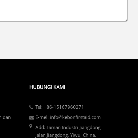
HUBUNGI KAMI
Tel: +86-15167960271
h dan
E-mel: info@kebonfirstaid.com
Add: Taman Industri Jiangdong,
Jalan Jiangdong, Yiwu, China.