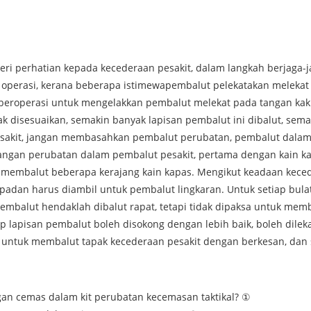
eri perhatian kepada kecederaan pesakit, dalam langkah berjaga-
perasi, kerana beberapa istimewa
pembalut pelekat
akan melekat 
beroperasi untuk mengelakkan pembalut melekat pada tangan kak
k disesuaikan, semakin banyak lapisan pembalut ini dibalut, semak
akit, jangan membasahkan pembalut perubatan, pembalut dalam ke
tangan perubatan dalam pembalut pesakit, pertama dengan kain k
ai membalut beberapa kerajang kain kapas. Mengikut keadaan kec
adan harus diambil untuk pembalut lingkaran. Untuk setiap bula
embalut hendaklah dibalut rapat, tetapi tidak dipaksa untuk memb
p lapisan pembalut boleh disokong dengan lebih baik, boleh dilek
 untuk membalut tapak kecederaan pesakit dengan berkesan, dan 
n cemas dalam kit perubatan kecemasan taktikal? ①