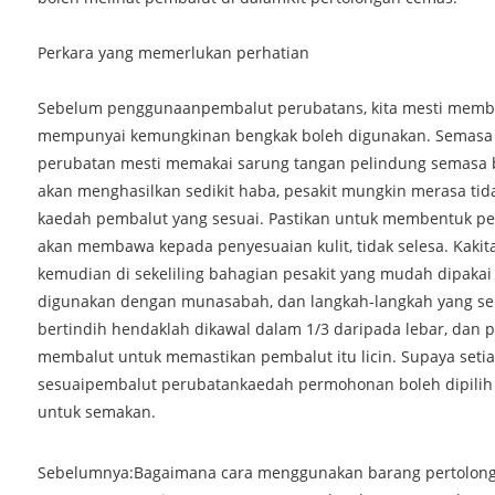
Perkara yang memerlukan perhatian
Sebelum penggunaan
pembalut perubatan
s, kita mesti memb
mempunyai kemungkinan bengkak boleh digunakan. Semasa o
perubatan mesti memakai sarung tangan pelindung semasa 
akan menghasilkan sedikit haba, pesakit mungkin merasa tida
kaedah pembalut yang sesuai. Pastikan untuk membentuk pes
akan membawa kepada penyesuaian kulit, tidak selesa. Kaki
kemudian di sekeliling bahagian pesakit yang mudah dipak
digunakan dengan munasabah, dan langkah-langkah yang sep
bertindih hendaklah dikawal dalam 1/3 daripada lebar, dan p
membalut untuk memastikan pembalut itu licin. Supaya setia
sesuai
pembalut perubatan
kaedah permohonan boleh dipilih
untuk semakan.
Sebelumnya:
Bagaimana cara menggunakan barang pertolonga