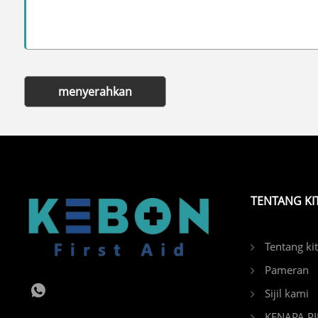
menyerahkan
TENTANG KI
Tentang ki
Pameran
Sijil kami
KENAPA PI